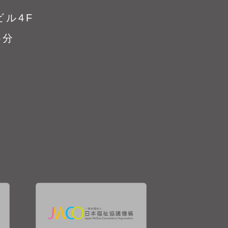
ビル4F
5分