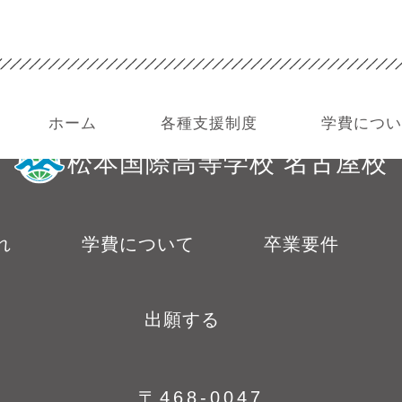
ホーム
各種支援制度
学費につ
広域通信制課程（単位制）
松本国際高等学校 名古屋校
れ
学費について
卒業要件
出願する
〒468-0047